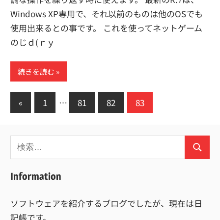
Windows XP専用で、それ以前のものは他のOSでも
使用出来るとの事です。 これを使ってネットゲーム
のじｄ(ｒｙ
続きを読む
投
前
«
1
…
81
82
83
の
稿
記
の
検
事
ペ
検
索:
索
ー
Information
ジ
ソフトウェアを紹介するブログでしたが、現在は日
送
記帳です。