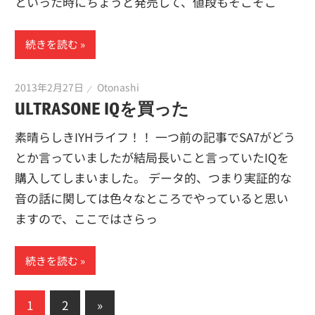
といった時にちょうど発売して、値段もそこそこ
続きを読む
2013年2月27日
Otonashi
ULTRASONE IQを買った
素晴らしきIYHライフ！！ 一つ前の記事でSA7がどう
とか言っていましたが結局長いこと言っていたIQを
購入してしまいました。 データ的、つまり実証的な
音の話に関しては色々なところでやっていると思い
ますので、ここではさらっ
続きを読む
投
次
1
2
»