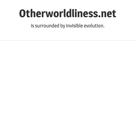
コ
Otherworldliness.net
ン
テ
is surrounded by invisible evolution.
ン
ツ
へ
ス
キ
ッ
プ