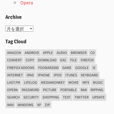
Opera
Archive
Archive
Tag Cloud
AMAZON
ANDROID
APPLE
AUDIO
BROWSER
CD
CONVERT
COPY
DOWNLOAD
EAC
FILE
FIREFOX
FIREFOX ADDONS
FOOBAR2000
GAME
GOOGLE
IE
INTERNET
IPAD
IPHONE
IPOD
ITUNES
KEYBOARD
LAST.FM
LIFELOG
MEDIAMONKEY
MOVIE
MP3
MUSIC
OPERA
PASSWORD
PICTURE
PORTABLE
RAR
RIPPING
SEARCH
SECURITY
SHOPPING
TEXT
TWITTER
UPDATE
WAV
WINDOWS
XP
ZIP