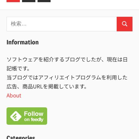
の
稿
記
の
検
事
ペ
検
索:
索
ー
Information
ジ
ソフトウェアを紹介するブログでしたが、現在は日
送
記帳です。
り
当ブログではアフィリエイトプログラムを利用した
広告、商品URLを掲載しています。
About
Categories