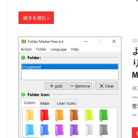
続きを読む
20
M
※
ー
管
ー