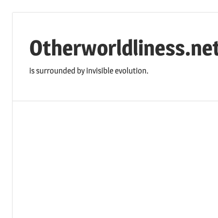
コ
ン
Otherworldliness.ne
テ
ン
is surrounded by invisible evolution.
ツ
へ
ス
キ
ッ
プ