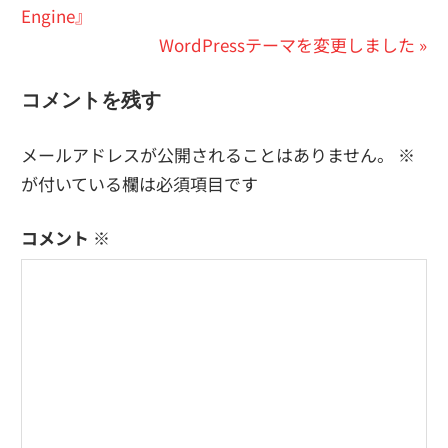
の
Engine』
稿
投
次
WordPressテーマを変更しました
ナ
稿:
の
ビ
コメントを残す
投
稿:
ゲ
メールアドレスが公開されることはありません。
※
ー
が付いている欄は必須項目です
シ
コメント
※
ョ
ン