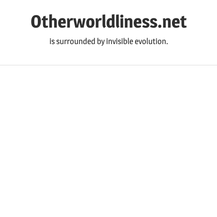
コ
Otherworldliness.net
ン
テ
is surrounded by invisible evolution.
ン
ツ
へ
ス
キ
ッ
プ