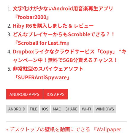
文字化けが少ないAndroid用音楽再生アプリ
『foobar2000』
Hiby R6を購入しました & レビュー
どんなプレイヤーからもScrobbleできる？！
『Scroball for Last.fm』
Dropboxライクなクラウドサービス「Copy」 *キ
ャンペーン中！無料で5GB分貰えるチャンス！
非常駐型のスパイウェアソフト
「SUPERAntiSpyware」
ANDROID APPS
IOS APPS
ANDROID
FILE
IOS
MAC
SHARE
WI-FI
WINDOWS
投
前
デスクトップの壁紙を動画にできる 『Wallpaper