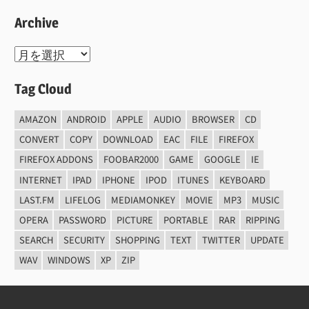
Archive
Archive
Tag Cloud
AMAZON
ANDROID
APPLE
AUDIO
BROWSER
CD
CONVERT
COPY
DOWNLOAD
EAC
FILE
FIREFOX
FIREFOX ADDONS
FOOBAR2000
GAME
GOOGLE
IE
INTERNET
IPAD
IPHONE
IPOD
ITUNES
KEYBOARD
LAST.FM
LIFELOG
MEDIAMONKEY
MOVIE
MP3
MUSIC
OPERA
PASSWORD
PICTURE
PORTABLE
RAR
RIPPING
SEARCH
SECURITY
SHOPPING
TEXT
TWITTER
UPDATE
WAV
WINDOWS
XP
ZIP