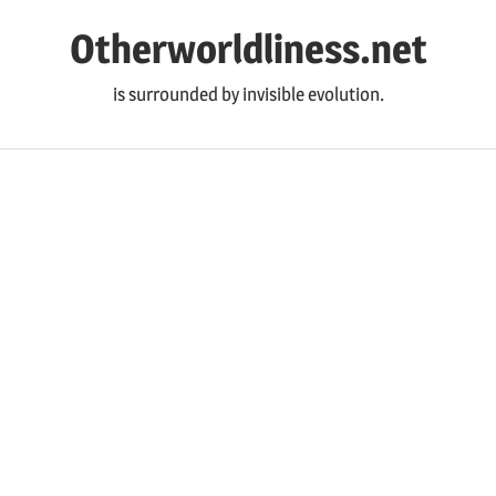
コ
Otherworldliness.net
ン
テ
is surrounded by invisible evolution.
ン
ツ
へ
ス
キ
ッ
プ