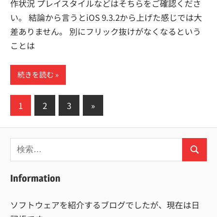
作状況 プレイスタイルなどはそちらをご確認くださ
い。 結論から言うとiOS 9.3.2から上げた感じでは大
差ありません。 別にフリック抜けがなくなるという
ことは
続きを読む
投
次
1
2
3
»
の
稿
記
の
検
事
ペ
検
索:
索
ー
Information
ジ
ソフトウェアを紹介するブログでしたが、現在は日