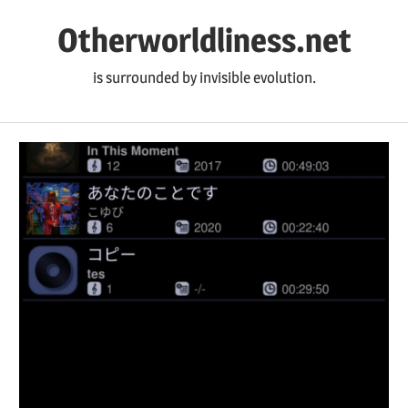
コ
Otherworldliness.net
ン
テ
is surrounded by invisible evolution.
ン
ツ
へ
ス
キ
ッ
プ