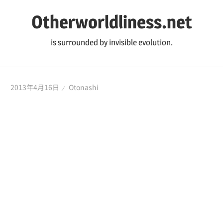
コ
Otherworldliness.net
ン
テ
is surrounded by invisible evolution.
ン
ツ
へ
2013年4月16日
Otonashi
ス
キ
ッ
プ