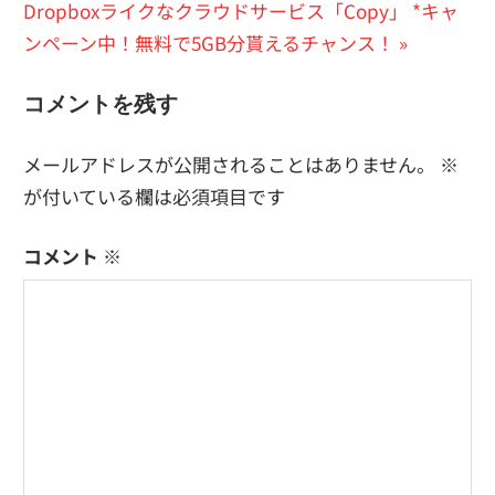
次
の
Dropboxライクなクラウドサービス「Copy」 *キャ
稿
の
投
ンペーン中！無料で5GB分貰えるチャンス！
ナ
投
稿:
ビ
コメントを残す
稿:
ゲ
メールアドレスが公開されることはありません。
※
ー
が付いている欄は必須項目です
シ
コメント
※
ョ
ン