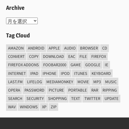
Archive
Archive
Tag Cloud
AMAZON
ANDROID
APPLE
AUDIO
BROWSER
CD
CONVERT
COPY
DOWNLOAD
EAC
FILE
FIREFOX
FIREFOX ADDONS
FOOBAR2000
GAME
GOOGLE
IE
INTERNET
IPAD
IPHONE
IPOD
ITUNES
KEYBOARD
LAST.FM
LIFELOG
MEDIAMONKEY
MOVIE
MP3
MUSIC
OPERA
PASSWORD
PICTURE
PORTABLE
RAR
RIPPING
SEARCH
SECURITY
SHOPPING
TEXT
TWITTER
UPDATE
WAV
WINDOWS
XP
ZIP