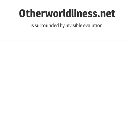
コ
Otherworldliness.net
ン
テ
is surrounded by invisible evolution.
ン
ツ
へ
ス
キ
ッ
プ