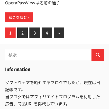
OperaPassViewは名前の通り
続きを読む
投
次
1
2
3
4
»
の
稿
記
の
検
事
ペ
検
索:
索
ー
Information
ジ
ソフトウェアを紹介するブログでしたが、現在は日
送
記帳です。
り
当ブログではアフィリエイトプログラムを利用した
広告、商品URLを掲載しています。