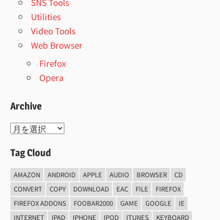
SNS Tools
Utilities
Video Tools
Web Browser
Firefox
Opera
Archive
Archive
Tag Cloud
AMAZON
ANDROID
APPLE
AUDIO
BROWSER
CD
CONVERT
COPY
DOWNLOAD
EAC
FILE
FIREFOX
FIREFOX ADDONS
FOOBAR2000
GAME
GOOGLE
IE
INTERNET
IPAD
IPHONE
IPOD
ITUNES
KEYBOARD