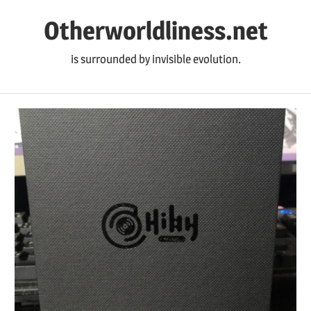
コ
Otherworldliness.net
ン
テ
is surrounded by invisible evolution.
ン
ツ
へ
ス
キ
ッ
プ