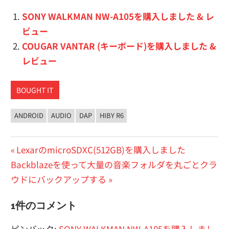
SONY WALKMAN NW-A105を購入しました & レ
ビュー
COUGAR VANTAR (キーボード)を購入しました &
レビュー
BOUGHT IT
ANDROID
AUDIO
DAP
HIBY R6
投
前
LexarのmicroSDXC(512GB)を購入しました
次
の
Backblazeを使って大量の音楽フォルダを丸ごとクラ
稿
の
投
ウドにバックアップする
ナ
投
稿:
1件のコメント
ビ
稿:
ピンバック:
SONY WALKMAN NW-A105を購入しまし