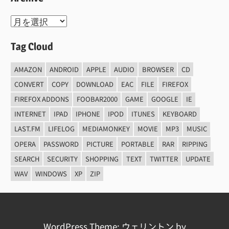
Archive
Tag Cloud
AMAZON
ANDROID
APPLE
AUDIO
BROWSER
CD
CONVERT
COPY
DOWNLOAD
EAC
FILE
FIREFOX
FIREFOX ADDONS
FOOBAR2000
GAME
GOOGLE
IE
INTERNET
IPAD
IPHONE
IPOD
ITUNES
KEYBOARD
LAST.FM
LIFELOG
MEDIAMONKEY
MOVIE
MP3
MUSIC
OPERA
PASSWORD
PICTURE
PORTABLE
RAR
RIPPING
SEARCH
SECURITY
SHOPPING
TEXT
TWITTER
UPDATE
WAV
WINDOWS
XP
ZIP
WordPress Theme: ウェリントン by