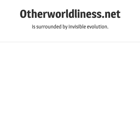
コ
Otherworldliness.net
ン
テ
is surrounded by invisible evolution.
ン
ツ
へ
ス
キ
ッ
プ