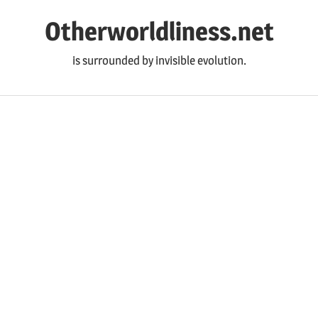
コ
Otherworldliness.net
ン
テ
is surrounded by invisible evolution.
ン
ツ
へ
ス
キ
ッ
プ