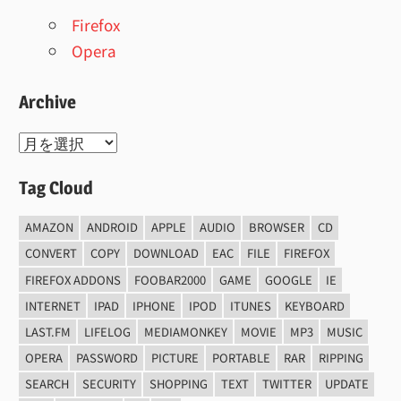
Firefox
Opera
Archive
Archive
Tag Cloud
AMAZON
ANDROID
APPLE
AUDIO
BROWSER
CD
CONVERT
COPY
DOWNLOAD
EAC
FILE
FIREFOX
FIREFOX ADDONS
FOOBAR2000
GAME
GOOGLE
IE
INTERNET
IPAD
IPHONE
IPOD
ITUNES
KEYBOARD
LAST.FM
LIFELOG
MEDIAMONKEY
MOVIE
MP3
MUSIC
OPERA
PASSWORD
PICTURE
PORTABLE
RAR
RIPPING
SEARCH
SECURITY
SHOPPING
TEXT
TWITTER
UPDATE