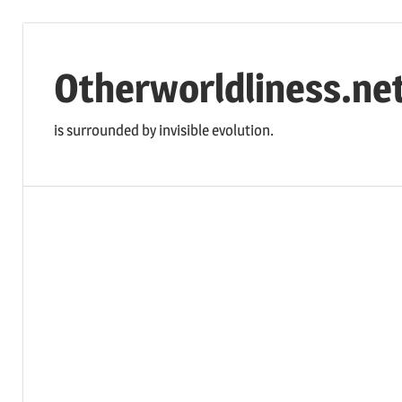
コ
ン
Otherworldliness.ne
テ
ン
is surrounded by invisible evolution.
ツ
へ
ス
キ
ッ
プ