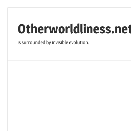
コ
ン
Otherworldliness.ne
テ
ン
is surrounded by invisible evolution.
ツ
へ
ス
キ
ッ
プ