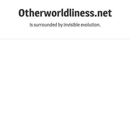
コ
Otherworldliness.net
ン
テ
is surrounded by invisible evolution.
ン
ツ
へ
ス
キ
ッ
プ