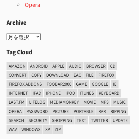
Opera
Archive
Archive
Tag Cloud
AMAZON
ANDROID
APPLE
AUDIO
BROWSER
CD
CONVERT
COPY
DOWNLOAD
EAC
FILE
FIREFOX
FIREFOX ADDONS
FOOBAR2000
GAME
GOOGLE
IE
INTERNET
IPAD
IPHONE
IPOD
ITUNES
KEYBOARD
LAST.FM
LIFELOG
MEDIAMONKEY
MOVIE
MP3
MUSIC
OPERA
PASSWORD
PICTURE
PORTABLE
RAR
RIPPING
SEARCH
SECURITY
SHOPPING
TEXT
TWITTER
UPDATE
WAV
WINDOWS
XP
ZIP