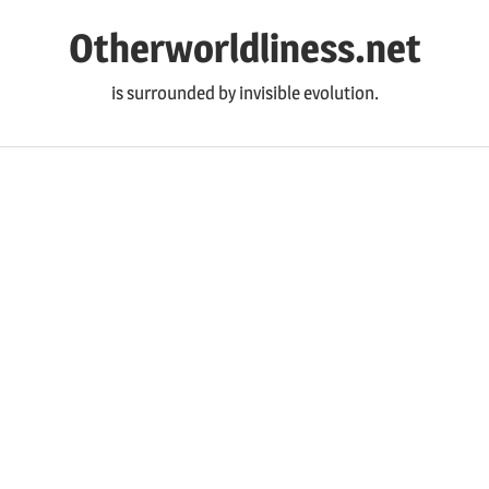
コ
Otherworldliness.net
ン
テ
is surrounded by invisible evolution.
ン
ツ
へ
ス
キ
ッ
プ