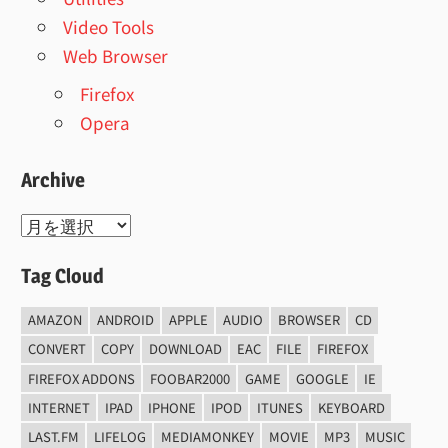
Video Tools
Web Browser
Firefox
Opera
Archive
Archive
Tag Cloud
AMAZON
ANDROID
APPLE
AUDIO
BROWSER
CD
CONVERT
COPY
DOWNLOAD
EAC
FILE
FIREFOX
FIREFOX ADDONS
FOOBAR2000
GAME
GOOGLE
IE
INTERNET
IPAD
IPHONE
IPOD
ITUNES
KEYBOARD
LAST.FM
LIFELOG
MEDIAMONKEY
MOVIE
MP3
MUSIC