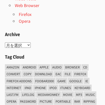
Web Browser
Firefox
Opera
Archive
Archive
Tag Cloud
AMAZON
ANDROID
APPLE
AUDIO
BROWSER
CD
CONVERT
COPY
DOWNLOAD
EAC
FILE
FIREFOX
FIREFOX ADDONS
FOOBAR2000
GAME
GOOGLE
IE
INTERNET
IPAD
IPHONE
IPOD
ITUNES
KEYBOARD
LAST.FM
LIFELOG
MEDIAMONKEY
MOVIE
MP3
MUSIC
OPERA
PASSWORD
PICTURE
PORTABLE
RAR
RIPPING