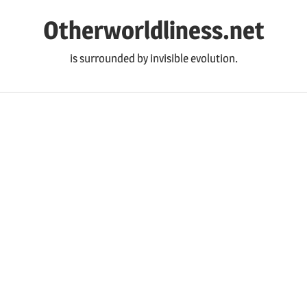
コ
Otherworldliness.net
ン
テ
is surrounded by invisible evolution.
ン
ツ
へ
ス
キ
ッ
プ