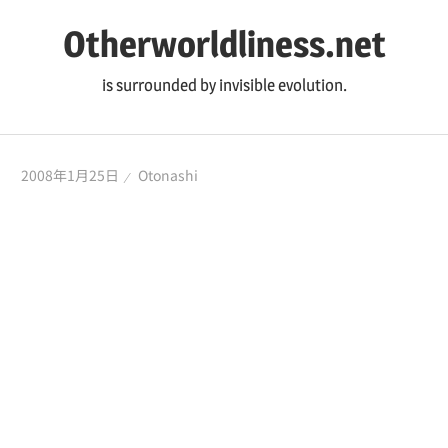
コ
Otherworldliness.net
ン
テ
is surrounded by invisible evolution.
ン
ツ
へ
2008年1月25日
Otonashi
ス
キ
ッ
プ