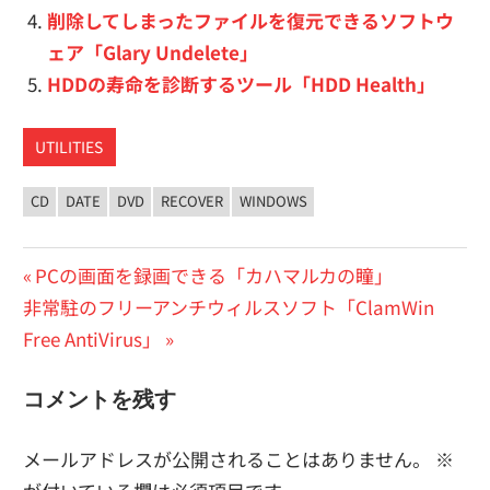
削除してしまったファイルを復元できるソフトウ
ェア「Glary Undelete」
HDDの寿命を診断するツール「HDD Health」
UTILITIES
CD
DATE
DVD
RECOVER
WINDOWS
投
前
PCの画面を録画できる「カハマルカの瞳」
次
の
非常駐のフリーアンチウィルスソフト「ClamWin
稿
の
投
Free AntiVirus」
ナ
投
稿:
ビ
コメントを残す
稿:
ゲ
メールアドレスが公開されることはありません。
※