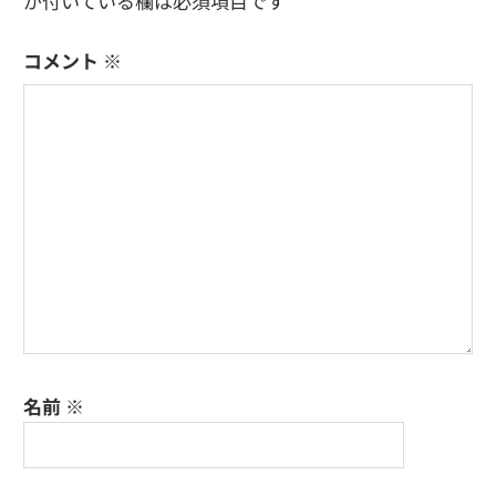
ー
が付いている欄は必須項目です
シ
コメント
※
ョ
ン
名前
※