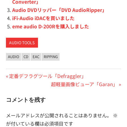
Converter」
Audio DVDリッパー「DVD AudioRipper」
iFi-Audio iDACを買いました
eme audio D-200Rを購入しました
AUDIO TOOLS
AUDIO
CD
EAC
RIPPING
投
前
定番デフラグツール「Defraggler」
の
次
超軽量画像ビューア「Garan」
稿
投
の
ナ
コメントを残す
稿:
投
ビ
稿:
メールアドレスが公開されることはありません。
※
ゲ
が付いている欄は必須項目です