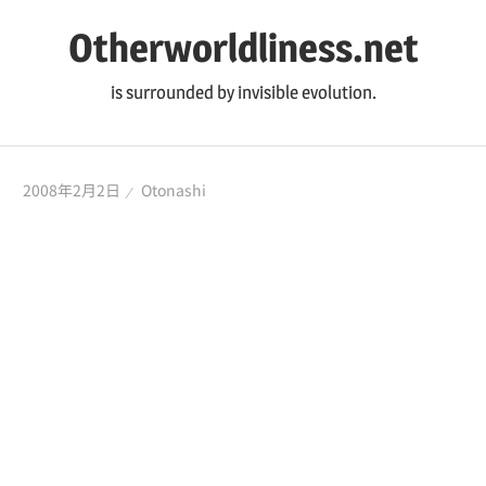
コ
Otherworldliness.net
ン
テ
is surrounded by invisible evolution.
ン
ツ
へ
2008年2月2日
Otonashi
ス
キ
ッ
プ