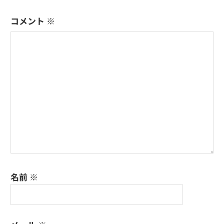
ー
コメント
※
シ
ョ
ン
名前
※