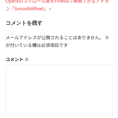
次
の
Operaのスクロール感をFirefoxで再現できるアドオ
稿
の
投
ン「SmoothWheel」
ナ
投
稿:
ビ
コメントを残す
稿:
ゲ
メールアドレスが公開されることはありません。
※
ー
が付いている欄は必須項目です
シ
コメント
※
ョ
ン