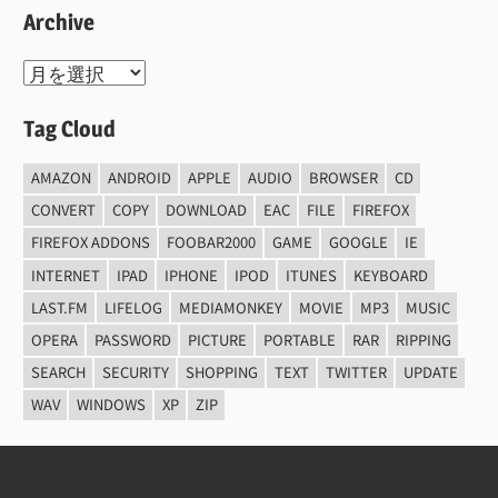
Archive
Archive
Tag Cloud
AMAZON
ANDROID
APPLE
AUDIO
BROWSER
CD
CONVERT
COPY
DOWNLOAD
EAC
FILE
FIREFOX
FIREFOX ADDONS
FOOBAR2000
GAME
GOOGLE
IE
INTERNET
IPAD
IPHONE
IPOD
ITUNES
KEYBOARD
LAST.FM
LIFELOG
MEDIAMONKEY
MOVIE
MP3
MUSIC
OPERA
PASSWORD
PICTURE
PORTABLE
RAR
RIPPING
SEARCH
SECURITY
SHOPPING
TEXT
TWITTER
UPDATE
WAV
WINDOWS
XP
ZIP