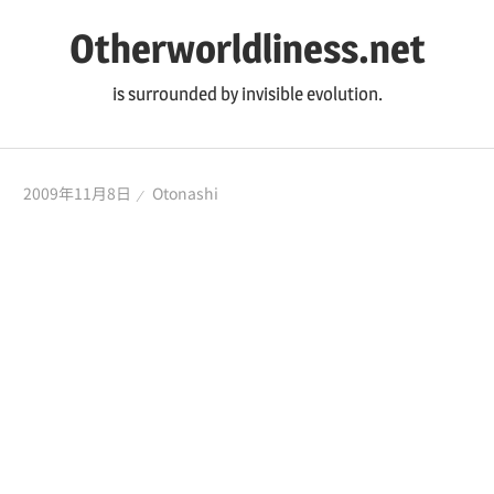
コ
Otherworldliness.net
ン
テ
is surrounded by invisible evolution.
ン
ツ
へ
2009年11月8日
Otonashi
ス
キ
ッ
プ