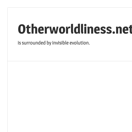
コ
ン
Otherworldliness.ne
テ
ン
is surrounded by invisible evolution.
ツ
へ
ス
キ
ッ
プ