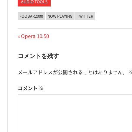
AUDIO TOOLS
FOOBAR2000
NOW PLAYING
TWITTER
投
前
Opera 10.50
の
稿
投
コメントを残す
ナ
稿:
ビ
メールアドレスが公開されることはありません。
ゲ
コメント
※
ー
シ
ョ
ン