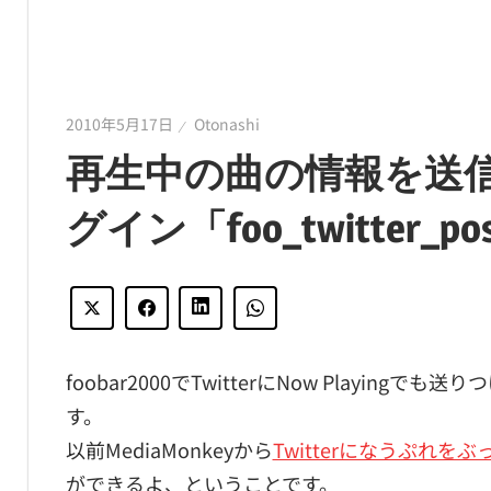
2010年5月17日
Otonashi
再生中の曲の情報を送信でき
グイン「foo_twitter_po
foobar2000でTwitterにNow Playi
す。
以前MediaMonkeyから
Twitterになうぷれを
ができるよ、ということです。