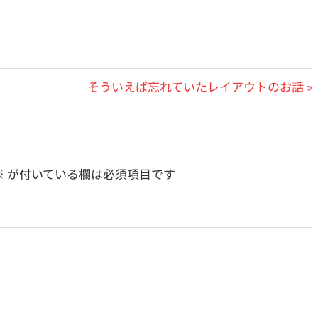
次
そういえば忘れていたレイアウトのお話
の
投
稿:
※
が付いている欄は必須項目です