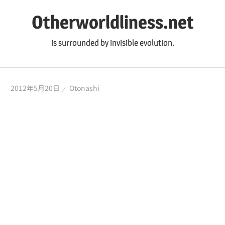
コ
Otherworldliness.net
ン
テ
is surrounded by invisible evolution.
ン
ツ
へ
2012年5月20日
Otonashi
ス
キ
ッ
プ