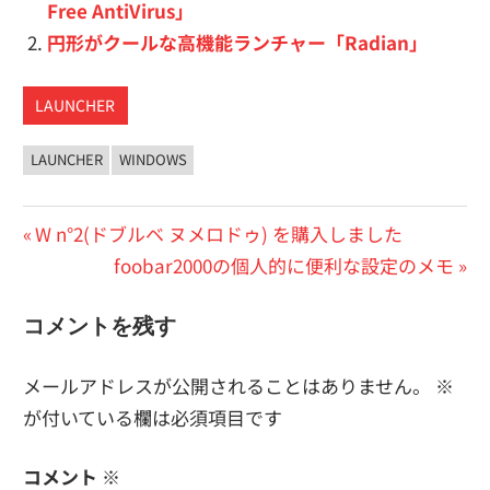
Free AntiVirus」
円形がクールな高機能ランチャー「Radian」
LAUNCHER
LAUNCHER
WINDOWS
投
前
W n°2(ドブルベ ヌメロドゥ) を購入しました
の
次
foobar2000の個人的に便利な設定のメモ
稿
投
の
ナ
コメントを残す
稿:
投
ビ
稿:
メールアドレスが公開されることはありません。
※
ゲ
が付いている欄は必須項目です
ー
コメント
※