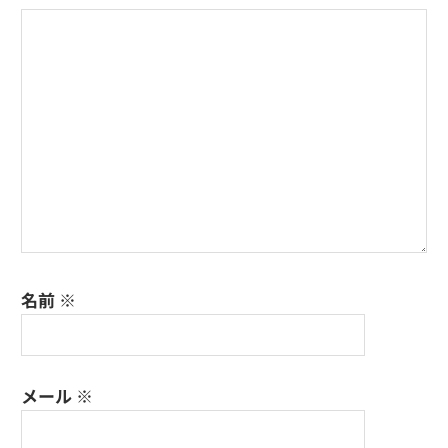
シ
ョ
ン
名前
※
メール
※