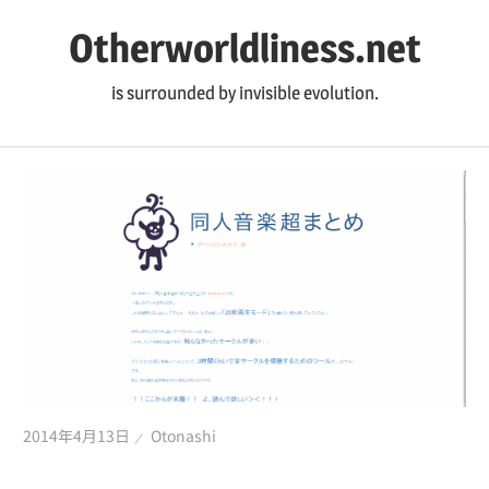
コ
Otherworldliness.net
ン
テ
is surrounded by invisible evolution.
ン
ツ
へ
ス
キ
ッ
プ
2014年4月13日
Otonashi