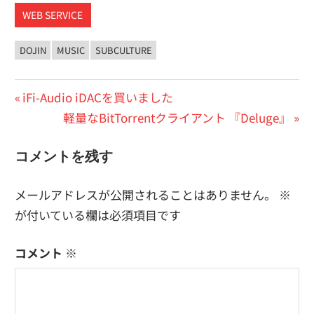
WEB SERVICE
DOJIN
MUSIC
SUBCULTURE
投
前
iFi-Audio iDACを買いました
の
次
軽量なBitTorrentクライアント 『Deluge』
稿
投
の
ナ
コメントを残す
稿:
投
ビ
稿:
メールアドレスが公開されることはありません。
※
ゲ
が付いている欄は必須項目です
ー
コメント
※
シ
ョ