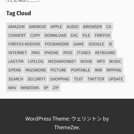
Tag Cloud
AMAZON
ANDROID
APPLE
AUDIO
BROWSER
CD
CONVERT
COPY
DOWNLOAD
EAC
FILE
FIREFOX
FIREFOX ADDONS
FOOBAR2000
GAME
GOOGLE
IE
INTERNET
IPAD
IPHONE
IPOD
ITUNES
KEYBOARD
LAST.FM
LIFELOG
MEDIAMONKEY
MOVIE
MP3
MUSIC
OPERA
PASSWORD
PICTURE
PORTABLE
RAR
RIPPING
SEARCH
SECURITY
SHOPPING
TEXT
TWITTER
UPDATE
WAV
WINDOWS
XP
ZIP
WordPress Theme: ウェリントン by
ThemeZee.