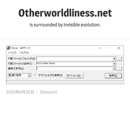
コ
Otherworldliness.net
ン
テ
is surrounded by invisible evolution.
ン
ツ
へ
ス
キ
ッ
プ
2020年6月26日
Otonashi