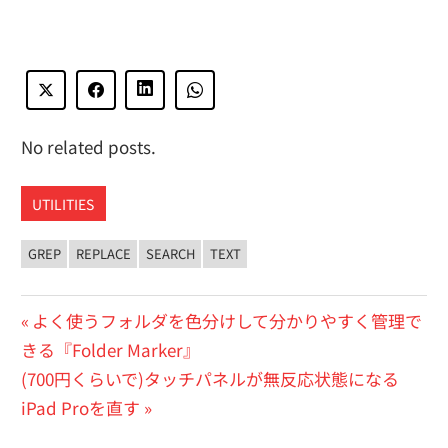
No related posts.
UTILITIES
GREP
REPLACE
SEARCH
TEXT
投
前
よく使うフォルダを色分けして分かりやすく管理で
の
きる『Folder Marker』
稿
次
投
(700円くらいで)タッチパネルが無反応状態になる
ナ
の
稿:
iPad Proを直す
ビ
投