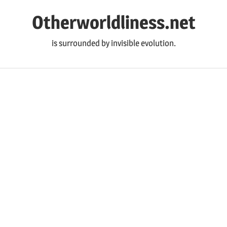
コ
Otherworldliness.net
ン
テ
is surrounded by invisible evolution.
ン
ツ
へ
ス
キ
ッ
プ