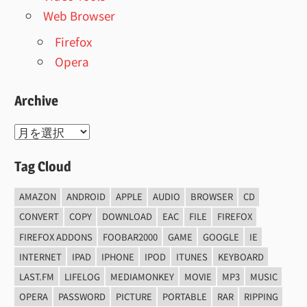
Web Browser
Firefox
Opera
Archive
Archive
Tag Cloud
AMAZON
ANDROID
APPLE
AUDIO
BROWSER
CD
CONVERT
COPY
DOWNLOAD
EAC
FILE
FIREFOX
FIREFOX ADDONS
FOOBAR2000
GAME
GOOGLE
IE
INTERNET
IPAD
IPHONE
IPOD
ITUNES
KEYBOARD
LAST.FM
LIFELOG
MEDIAMONKEY
MOVIE
MP3
MUSIC
OPERA
PASSWORD
PICTURE
PORTABLE
RAR
RIPPING