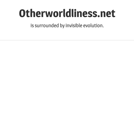
コ
Otherworldliness.net
ン
テ
is surrounded by invisible evolution.
ン
ツ
へ
ス
キ
ッ
プ