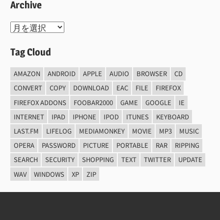
Archive
Archive
Tag Cloud
AMAZON
ANDROID
APPLE
AUDIO
BROWSER
CD
CONVERT
COPY
DOWNLOAD
EAC
FILE
FIREFOX
FIREFOX ADDONS
FOOBAR2000
GAME
GOOGLE
IE
INTERNET
IPAD
IPHONE
IPOD
ITUNES
KEYBOARD
LAST.FM
LIFELOG
MEDIAMONKEY
MOVIE
MP3
MUSIC
OPERA
PASSWORD
PICTURE
PORTABLE
RAR
RIPPING
SEARCH
SECURITY
SHOPPING
TEXT
TWITTER
UPDATE
WAV
WINDOWS
XP
ZIP