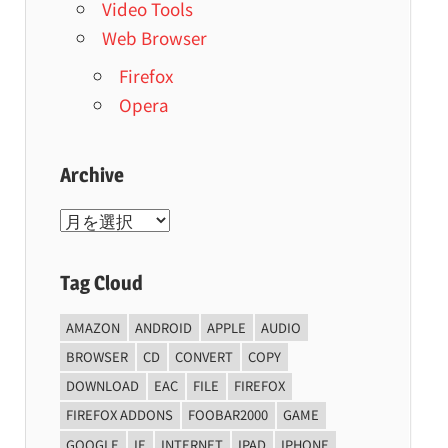
Video Tools
Web Browser
Firefox
Opera
Archive
Archive
Tag Cloud
AMAZON
ANDROID
APPLE
AUDIO
BROWSER
CD
CONVERT
COPY
DOWNLOAD
EAC
FILE
FIREFOX
FIREFOX ADDONS
FOOBAR2000
GAME
GOOGLE
IE
INTERNET
IPAD
IPHONE