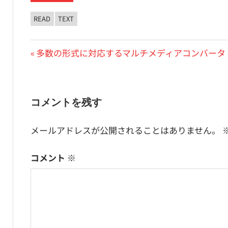
READ
TEXT
投
前
多数の形式に対応するマルチメディアコンバータ「Me
の
稿
投
ナ
稿:
コメントを残す
ビ
メールアドレスが公開されることはありません。
ゲ
ー
コメント
※
シ
ョ
ン