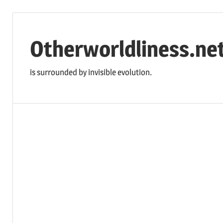
コ
ン
Otherworldliness.ne
テ
ン
is surrounded by invisible evolution.
ツ
へ
ス
キ
ッ
プ