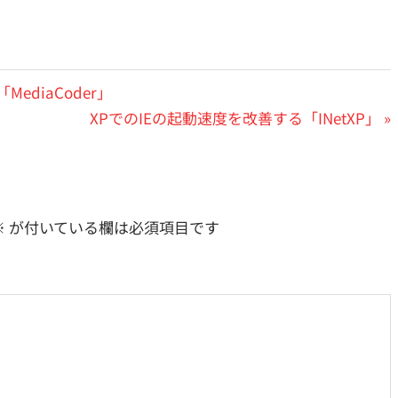
diaCoder」
次
XPでのIEの起動速度を改善する「INetXP」
の
投
稿:
※
が付いている欄は必須項目です