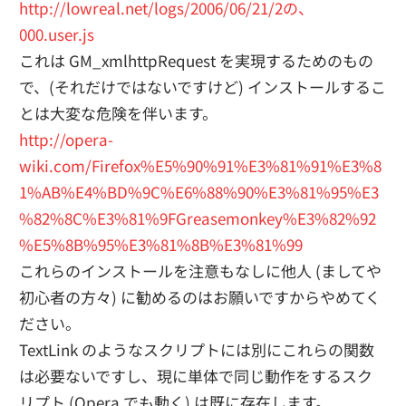
http://lowreal.net/logs/2006/06/21/2の、
000.user.js
これは GM_xmlhttpRequest を実現するためのもの
で、(それだけではないですけど) インストールするこ
とは大変な危険を伴います。
http://opera-
wiki.com/Firefox%E5%90%91%E3%81%91%E3%8
1%AB%E4%BD%9C%E6%88%90%E3%81%95%E3
%82%8C%E3%81%9FGreasemonkey%E3%82%92
%E5%8B%95%E3%81%8B%E3%81%99
これらのインストールを注意もなしに他人 (ましてや
初心者の方々) に勧めるのはお願いですからやめてく
ださい。
TextLink のようなスクリプトには別にこれらの関数
は必要ないですし、現に単体で同じ動作をするスク
リプト (Opera でも動く) は既に存在します。