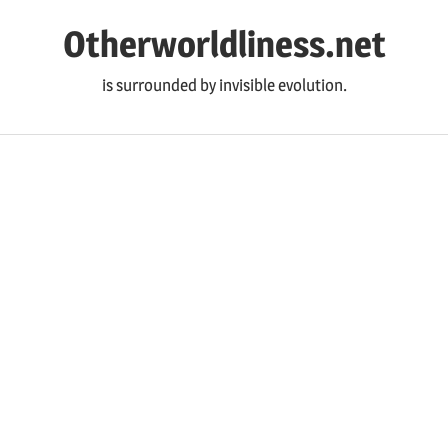
コ
Otherworldliness.net
ン
テ
is surrounded by invisible evolution.
ン
ツ
へ
ス
キ
ッ
プ