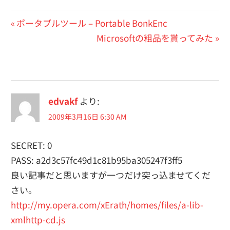
投
前
ポータブルツール – Portable BonkEnc
の
次
Microsoftの粗品を貰ってみた
稿
投
の
ナ
稿:
投
ビ
稿:
edvakf
より:
ゲ
2009年3月16日 6:30 AM
ー
シ
SECRET: 0
PASS: a2d3c57fc49d1c81b95ba305247f3ff5
ョ
良い記事だと思いますが一つだけ突っ込ませてくだ
ン
さい。
http://my.opera.com/xErath/homes/files/a-lib-
xmlhttp-cd.js