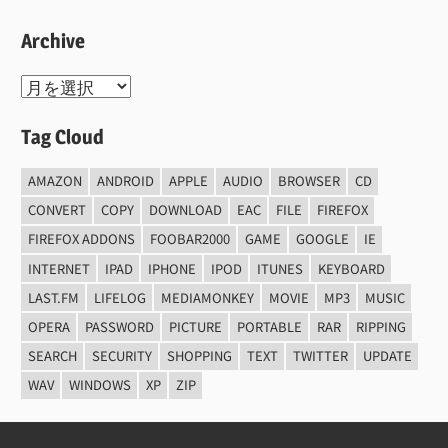
Archive
Archive
Tag Cloud
AMAZON
ANDROID
APPLE
AUDIO
BROWSER
CD
CONVERT
COPY
DOWNLOAD
EAC
FILE
FIREFOX
FIREFOX ADDONS
FOOBAR2000
GAME
GOOGLE
IE
INTERNET
IPAD
IPHONE
IPOD
ITUNES
KEYBOARD
LAST.FM
LIFELOG
MEDIAMONKEY
MOVIE
MP3
MUSIC
OPERA
PASSWORD
PICTURE
PORTABLE
RAR
RIPPING
SEARCH
SECURITY
SHOPPING
TEXT
TWITTER
UPDATE
WAV
WINDOWS
XP
ZIP