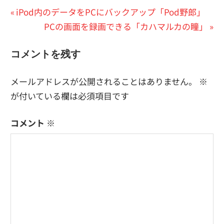
投
前
iPod内のデータをPCにバックアップ「Pod野郎」
の
次
PCの画面を録画できる「カハマルカの瞳」
稿
投
の
ナ
コメントを残す
稿:
投
ビ
稿:
メールアドレスが公開されることはありません。
※
ゲ
が付いている欄は必須項目です
ー
コメント
※
シ
ョ
ン