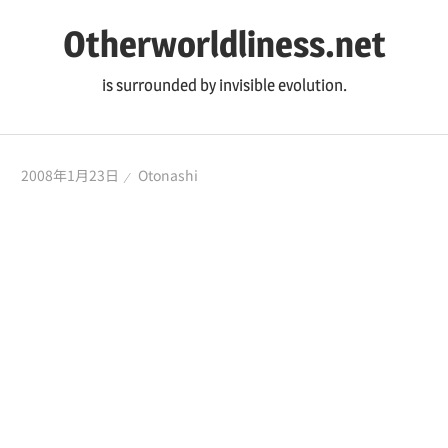
コ
Otherworldliness.net
ン
テ
is surrounded by invisible evolution.
ン
ツ
へ
2008年1月23日
Otonashi
ス
キ
ッ
プ