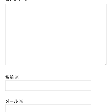
ョ
ン
名前
※
メール
※