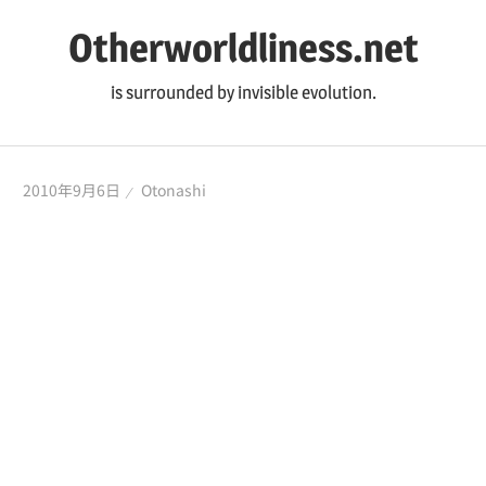
コ
Otherworldliness.net
ン
テ
is surrounded by invisible evolution.
ン
ツ
へ
2010年9月6日
Otonashi
ス
キ
ッ
プ