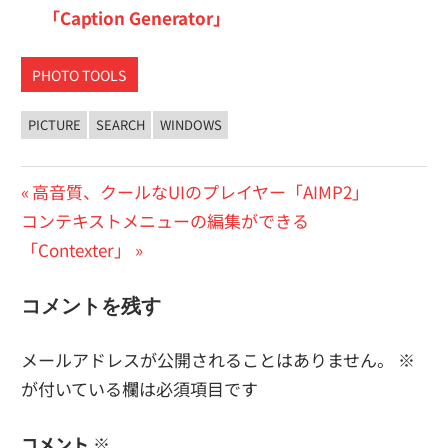
「Caption Generator」
PHOTO TOOLS
PICTURE
SEARCH
WINDOWS
投
前
高音質、クールなUIのプレイヤー「AIMP2」
次
の
コンテキストメニューの編集ができる
稿
の
投
「Contexter」
ナ
投
稿:
ビ
コメントを残す
稿:
ゲ
メールアドレスが公開されることはありません。
※
ー
が付いている欄は必須項目です
シ
コメント
※