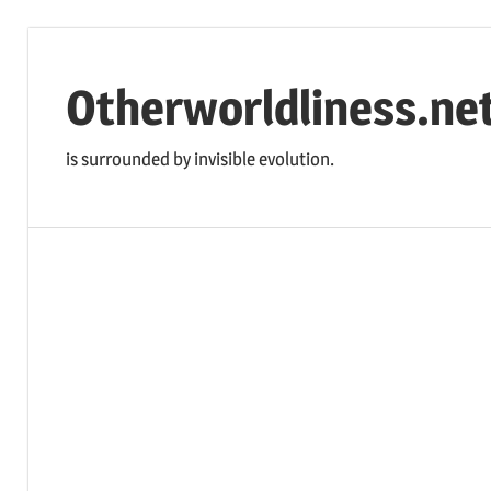
コ
ン
Otherworldliness.ne
テ
ン
is surrounded by invisible evolution.
ツ
へ
ス
キ
ッ
プ