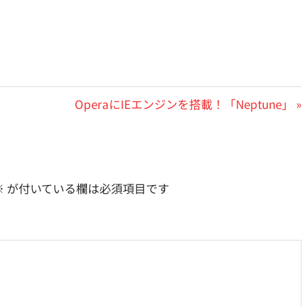
次
OperaにIEエンジンを搭載！「Neptune」
の
投
稿:
※
が付いている欄は必須項目です