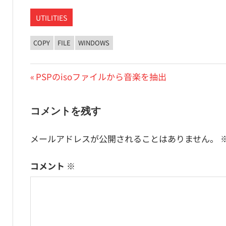
UTILITIES
COPY
FILE
WINDOWS
投
前
PSPのisoファイルから音楽を抽出
の
稿
投
コメントを残す
ナ
稿:
ビ
メールアドレスが公開されることはありません。
ゲ
コメント
※
ー
シ
ョ