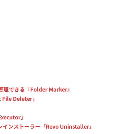
る『Folder Marker』
e Deleter」
cutor」
トーラー「Revo Uninstaller」