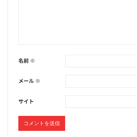
ン
名前
※
メール
※
サイト