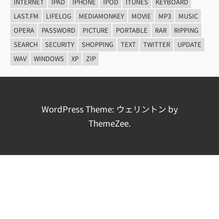
INTERNET
IPAD
IPHONE
IPOD
ITUNES
KEYBOARD
LAST.FM
LIFELOG
MEDIAMONKEY
MOVIE
MP3
MUSIC
OPERA
PASSWORD
PICTURE
PORTABLE
RAR
RIPPING
SEARCH
SECURITY
SHOPPING
TEXT
TWITTER
UPDATE
WAV
WINDOWS
XP
ZIP
WordPress Theme: ウェリントン by
ThemeZee.