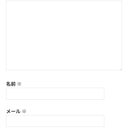
シ
ョ
ン
名前
※
メール
※