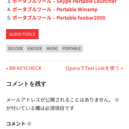
ポータブルツール – Skype Portable Launcher
ポータブルツール – Portable Winamp
ポータブルツール – Portable foobar2000
AUDIO TOOLS
DECODE
ENCODE
MUSIC
PORTABLE
投
前
次
BR-KEYCHECK
OperaでText Linkを使う
の
の
稿
コメントを残す
投
投
ナ
稿:
稿:
メールアドレスが公開されることはありません。
※
ビ
が付いている欄は必須項目です
ゲ
ー
コメント
※