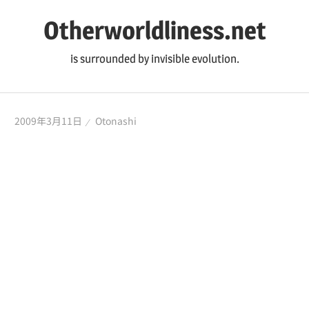
コ
Otherworldliness.net
ン
テ
is surrounded by invisible evolution.
ン
ツ
へ
2009年3月11日
Otonashi
ス
キ
ッ
プ