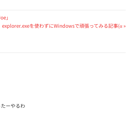
Joe」
次
explorer.exeを使わずにWindowsで頑張ってみる記事(α
の
投
稿:
ったーやるわ