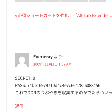
投
前
必須ショートカットを強化！「Alt-Tab Extender 
の
稿
投
ナ
稿:
ビ
ゲ
Everieray
より:
ー
2009年11月1日 1:37 AM
シ
SECRET: 0
ョ
PASS: 74be16979710d4c4e7c6647856088456
ン
これでDDRのつぶやきを収集するのがでたらつい
返信