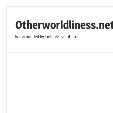
コ
ン
Otherworldliness.ne
テ
ン
is surrounded by invisible evolution.
ツ
へ
ス
キ
ッ
プ