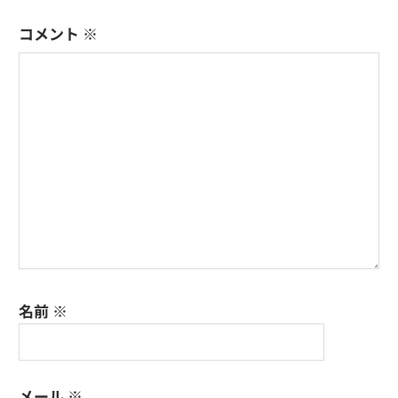
シ
コメント
※
ョ
ン
名前
※
メール
※