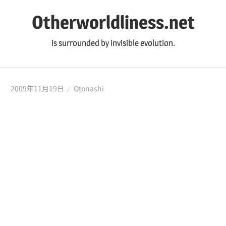
コ
Otherworldliness.net
ン
テ
is surrounded by invisible evolution.
ン
ツ
へ
2009年11月19日
Otonashi
ス
キ
ッ
プ