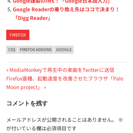
Google謹製のIME！「Google日本語入力」
Google Readerの乗り換え先はココで決まり！
「Digg Reader」
FIREFOX
CSS
FIREFOX ADDONS
GOOGLE
投
前
MediaMonkeyで再生中の楽曲をTwitterに送信
次
の
Firefox亜種、起動速度を改善させたブラウザ「Pale
稿
の
投
Moon project」
ナ
投
稿:
ビ
コメントを残す
稿:
ゲ
メールアドレスが公開されることはありません。
※
ー
が付いている欄は必須項目です