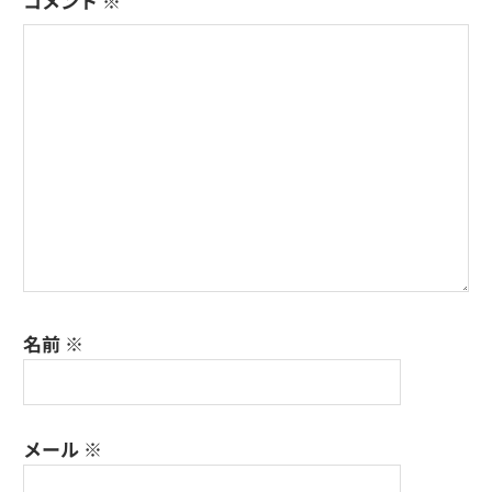
コメント
※
シ
ョ
ン
名前
※
メール
※