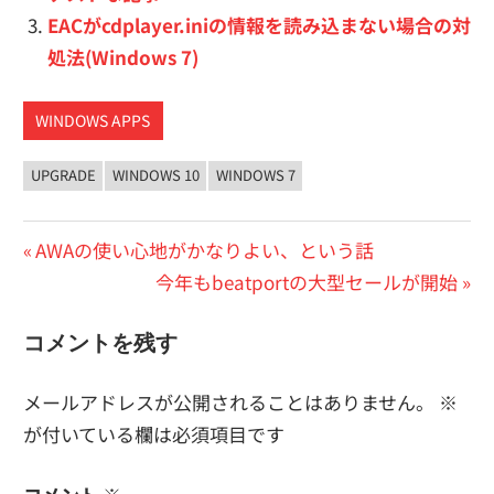
EACがcdplayer.iniの情報を読み込まない場合の対
処法(Windows 7)
WINDOWS APPS
UPGRADE
WINDOWS 10
WINDOWS 7
投
前
AWAの使い心地がかなりよい、という話
の
次
今年もbeatportの大型セールが開始
稿
投
の
ナ
コメントを残す
稿:
投
ビ
稿:
メールアドレスが公開されることはありません。
※
ゲ
が付いている欄は必須項目です
ー