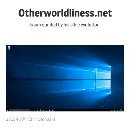
コ
Otherworldliness.net
ン
テ
is surrounded by invisible evolution.
ン
ツ
へ
ス
キ
ッ
プ
2015年8月7日
Otonashi