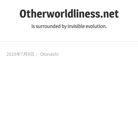
コ
Otherworldliness.net
ン
テ
is surrounded by invisible evolution.
ン
ツ
へ
2020年7月9日
Otonashi
ス
キ
ッ
プ