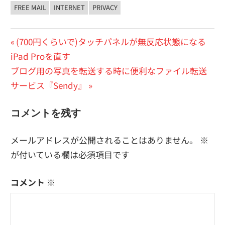
FREE MAIL
INTERNET
PRIVACY
投
前
(700円くらいで)タッチパネルが無反応状態になる
の
iPad Proを直す
稿
次
投
ブログ用の写真を転送する時に便利なファイル転送
ナ
の
稿:
サービス『Sendy』
ビ
投
コメントを残す
稿:
ゲ
ー
メールアドレスが公開されることはありません。
※
が付いている欄は必須項目です
シ
ョ
コメント
※
ン