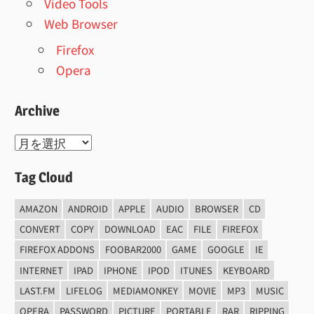
Video Tools
Web Browser
Firefox
Opera
Archive
Archive
Tag Cloud
AMAZON
ANDROID
APPLE
AUDIO
BROWSER
CD
CONVERT
COPY
DOWNLOAD
EAC
FILE
FIREFOX
FIREFOX ADDONS
FOOBAR2000
GAME
GOOGLE
IE
INTERNET
IPAD
IPHONE
IPOD
ITUNES
KEYBOARD
LAST.FM
LIFELOG
MEDIAMONKEY
MOVIE
MP3
MUSIC
OPERA
PASSWORD
PICTURE
PORTABLE
RAR
RIPPING