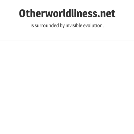
コ
Otherworldliness.net
ン
テ
is surrounded by invisible evolution.
ン
ツ
へ
ス
キ
ッ
プ