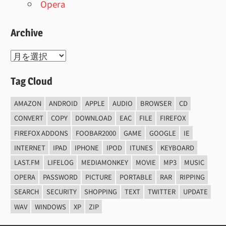
Opera
Archive
Archive
Tag Cloud
AMAZON
ANDROID
APPLE
AUDIO
BROWSER
CD
CONVERT
COPY
DOWNLOAD
EAC
FILE
FIREFOX
FIREFOX ADDONS
FOOBAR2000
GAME
GOOGLE
IE
INTERNET
IPAD
IPHONE
IPOD
ITUNES
KEYBOARD
LAST.FM
LIFELOG
MEDIAMONKEY
MOVIE
MP3
MUSIC
OPERA
PASSWORD
PICTURE
PORTABLE
RAR
RIPPING
SEARCH
SECURITY
SHOPPING
TEXT
TWITTER
UPDATE
WAV
WINDOWS
XP
ZIP