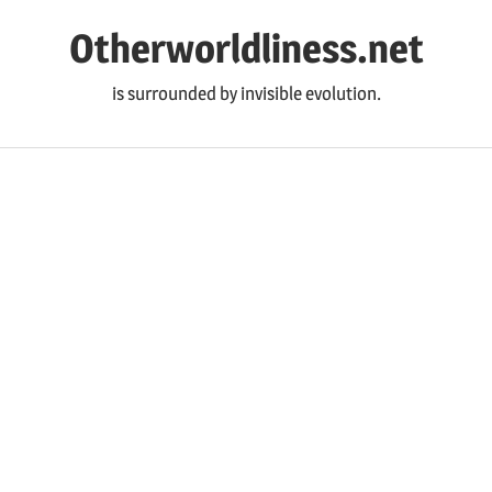
コ
Otherworldliness.net
ン
テ
is surrounded by invisible evolution.
ン
ツ
へ
ス
キ
ッ
プ