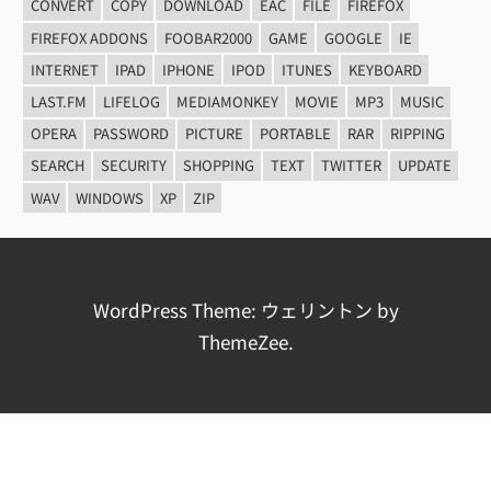
CONVERT
COPY
DOWNLOAD
EAC
FILE
FIREFOX
FIREFOX ADDONS
FOOBAR2000
GAME
GOOGLE
IE
INTERNET
IPAD
IPHONE
IPOD
ITUNES
KEYBOARD
LAST.FM
LIFELOG
MEDIAMONKEY
MOVIE
MP3
MUSIC
OPERA
PASSWORD
PICTURE
PORTABLE
RAR
RIPPING
SEARCH
SECURITY
SHOPPING
TEXT
TWITTER
UPDATE
WAV
WINDOWS
XP
ZIP
WordPress Theme: ウェリントン by
ThemeZee.