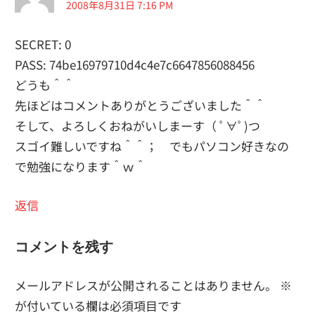
2008年8月31日 7:16 PM
ー
シ
SECRET: 0
PASS: 74be16979710d4c4e7c6647856088456
ョ
どうも＾＾
ン
先ほどはコメントありがとうございました＾＾
そして、よろしくおねがいしまーす（ ﾟ∀ﾟ)つ
スゴイ難しいですね＾＾； でもパソコン好きなの
で勉強になります＾ｗ＾
返信
コメントを残す
メールアドレスが公開されることはありません。
※
が付いている欄は必須項目です