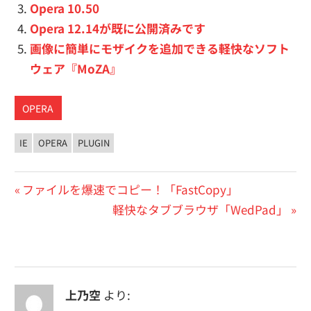
Opera 10.50
Opera 12.14が既に公開済みです
画像に簡単にモザイクを追加できる軽快なソフト
ウェア『MoZA』
OPERA
IE
OPERA
PLUGIN
投
前
ファイルを爆速でコピー！「FastCopy」
の
次
軽快なタブブラウザ「WedPad」
稿
投
の
ナ
稿:
投
ビ
稿:
上乃空
より:
ゲ