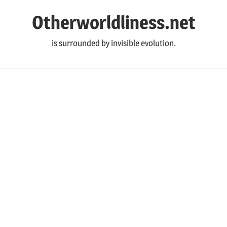
コ
Otherworldliness.net
ン
テ
is surrounded by invisible evolution.
ン
ツ
へ
ス
キ
ッ
プ