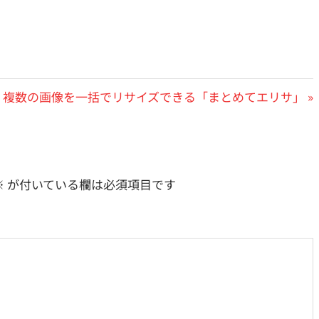
次
複数の画像を一括でリサイズできる「まとめてエリサ」
の
投
稿:
※
が付いている欄は必須項目です