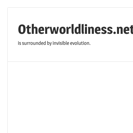
コ
ン
Otherworldliness.ne
テ
ン
is surrounded by invisible evolution.
ツ
へ
ス
キ
ッ
プ