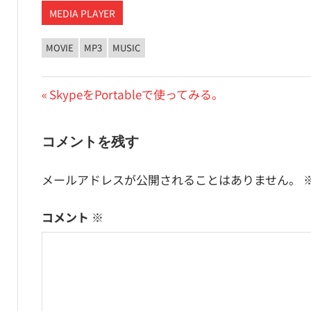
MEDIA PLAYER
MOVIE
MP3
MUSIC
投
前
SkypeをPortableで使ってみる。
の
稿
投
コメントを残す
ナ
稿:
ビ
メールアドレスが公開されることはありません。
ゲ
コメント
※
ー
シ
ョ