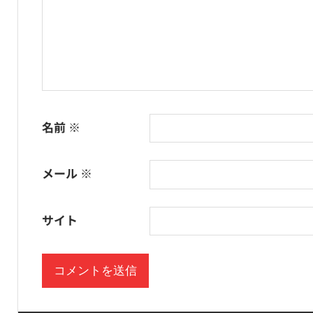
ン
名前
※
メール
※
サイト