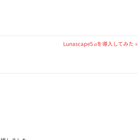
次
Lunascape5 αを導入してみた
の
投
稿:
。