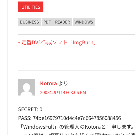
UTILITIES
BUSINESS
PDF
READER
WINDOWS
投
前
定番DVD作成ソフト「ImgBurn」
の
稿
投
ナ
稿:
ビ
Kotora
より:
ゲ
2008年9月14日 8:06 PM
ー
SECRET: 0
シ
PASS: 74be16979710d4c4e7c6647856088456
ョ
「WindowsFull」の管理人のKotoraと 申します