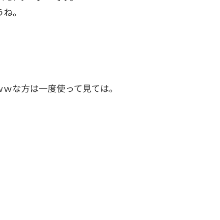
うね。
ｗｗｗな方は一度使って見ては。