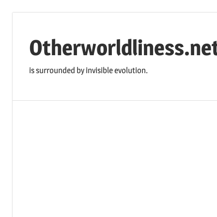
コ
ン
Otherworldliness.ne
テ
ン
is surrounded by invisible evolution.
ツ
へ
ス
キ
ッ
プ