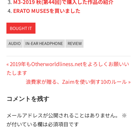
M3-2019 秋(第44回)で購入した作品の紹介
ERATO MUSE5を買いました
BOUGHT IT
AUDIO
IN-EAR HEADPHONE
REVIEW
投
前
2019年もOtherworldliness.netをよろしくお願いい
の
たします
稿
投
次
浪費家が贈る、Zaimを使い倒す10のルール
ナ
稿:
の
ビ
コメントを残す
投
稿:
ゲ
メールアドレスが公開されることはありません。
※
ー
が付いている欄は必須項目です
シ