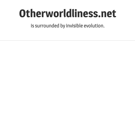
コ
Otherworldliness.net
ン
テ
is surrounded by invisible evolution.
ン
ツ
へ
ス
キ
ッ
プ