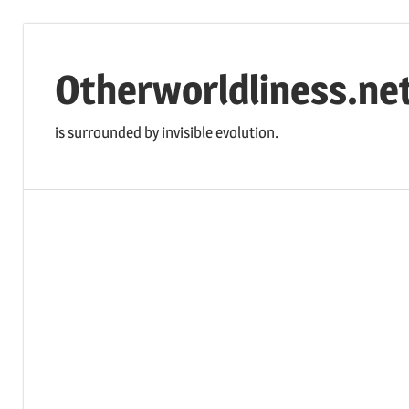
コ
ン
Otherworldliness.ne
テ
ン
is surrounded by invisible evolution.
ツ
へ
ス
キ
ッ
プ