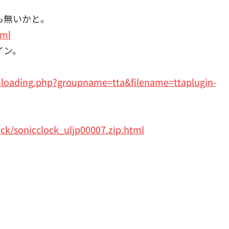
も無いかと。
tml
イン。
wnloading.php?groupname=tta&filename=ttaplugin-
ock/sonicclock_uljp00007.zip.html
。