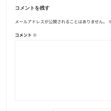
ナ
稿:
投
コメントを残す
ビ
稿:
メールアドレスが公開されることはありません。
ゲ
ー
コメント
※
シ
ョ
ン