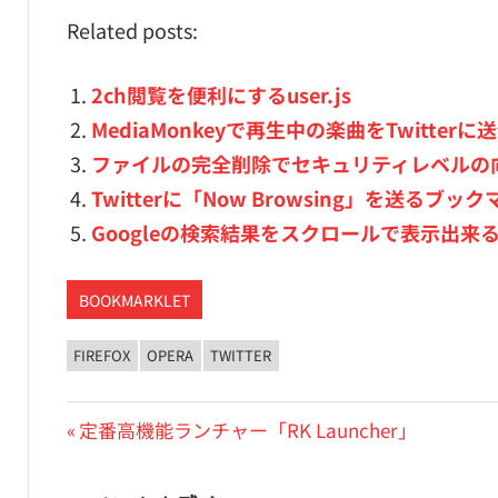
Related posts:
2ch閲覧を便利にするuser.js
MediaMonkeyで再生中の楽曲をTwitterに
ファイルの完全削除でセキュリティレベルの向上
Twitterに「Now Browsing」を送るブ
Googleの検索結果をスクロールで表示出来るus
BOOKMARKLET
FIREFOX
OPERA
TWITTER
投
前
定番高機能ランチャー「RK Launcher」
の
稿
投