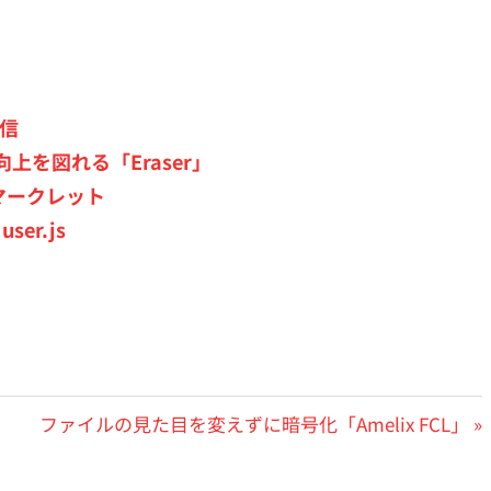
送信
を図れる「Eraser」
ックマークレット
er.js
次
ファイルの見た目を変えずに暗号化「Amelix FCL」
の
投