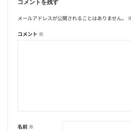
コメントを残す
ナ
稿:
ビ
メールアドレスが公開されることはありません。
ゲ
コメント
※
ー
シ
ョ
ン
名前
※