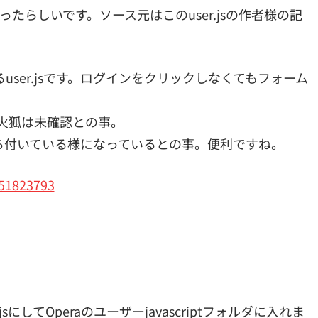
たらしいです。ソース元はこのuser.jsの作者様の記
ser.jsです。ログインをクリックしなくてもフォーム
す。火狐は未確認との事。
ら付いている様になっているとの事。便利ですね。
251823793
。
してOperaのユーザーjavascriptフォルダに入れま