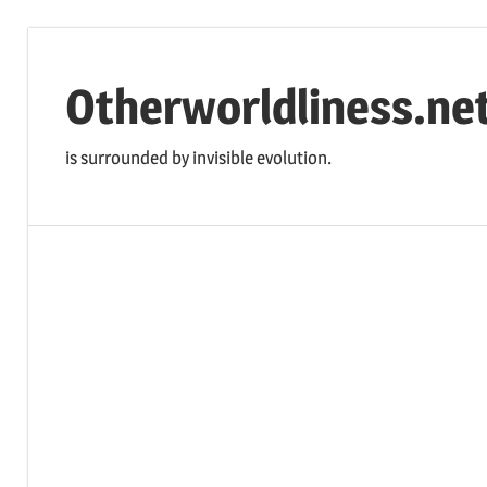
コ
ン
Otherworldliness.ne
テ
ン
is surrounded by invisible evolution.
ツ
へ
ス
キ
ッ
プ